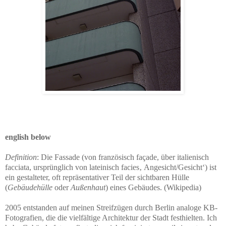
english below
Definition
:
Die
Fassade
(von
französisch
façade
, über italienisch
facciata
,
ursprünglich von lateinisch f
acies
‚
Angesicht/Gesicht‘
) ist
ein
gestalteter
, oft
repräsentativer
Teil der sichtbaren Hülle
(
Gebäudehülle
oder
Außenhaut
) eines Gebäudes
.
(Wikipedia)
2005 entstanden auf meinen Streifzügen durch Berlin analoge KB-
Fotografien, die die vielfältige Architektur der Stadt festhielten. Ich