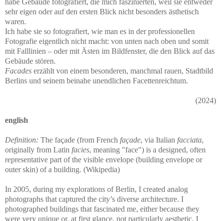
habe Gebäude fotografiert, die mich faszinierten, weil sie entweder
sehr eigen oder auf den ersten Blick nicht besonders ästhetisch
waren.
Ich habe sie so fotografiert, wie man es in der professionellen
Fotografie eigentlich nicht macht: von unten nach oben und somit
mit Falllinien – oder mit Ästen im Bildfenster, die den Blick auf das
Gebäude stören.
Facades
erzählt von einem besonderen, manchmal rauen, Stadtbild
Berlins und seinem beinahe unendlichen Facettenreichtum.
(2024)
english
Definition:
The façade (from French
façade
, via Italian
facciata
,
originally from Latin
facies
, meaning "face") is a designed, often
representative part of the visible envelope (building envelope or
outer skin) of a building. (Wikipedia)
In 2005, during my explorations of Berlin, I created analog
photographs that captured the city’s diverse architecture. I
photographed buildings that fascinated me, either because they
were very unique or, at first glance, not particularly aesthetic. I