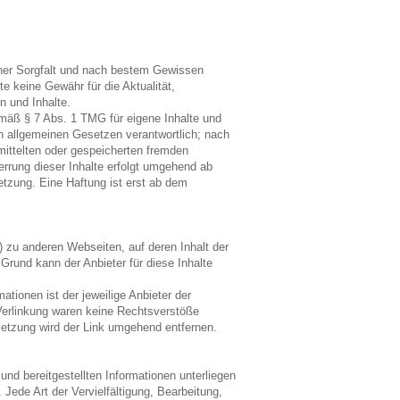
icher Sorgfalt und nach bestem Gewissen
e keine Gewähr für die Aktualität,
en und Inhalte.
emäß § 7 Abs. 1 TMG für eigene Inhalte und
en allgemeinen Gesetzen verantwortlich; nach
rmittelten oder gespeicherten fremden
rrung dieser Inhalte erfolgt umgehend ab
etzung. Eine Haftung ist erst ab dem
) zu anderen Webseiten, auf deren Inhalt der
Grund kann der Anbieter für diese Inhalte
mationen ist der jeweilige Anbieter der
 Verlinkung waren keine Rechtsverstöße
etzung wird der Link umgehend entfernen.
und bereitgestellten Informationen unterliegen
ede Art der Vervielfältigung, Bearbeitung,