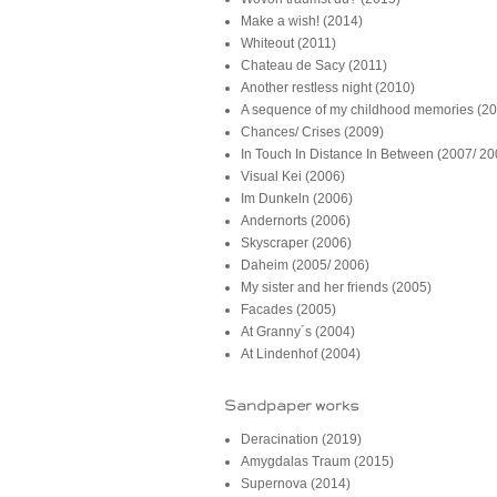
Make a wish! (2014)
Whiteout (2011)
Chateau de Sacy (2011)
Another restless night (2010)
A sequence of my childhood memories (2
Chances/ Crises (2009)
In Touch In Distance In Between (2007/ 20
Visual Kei (2006)
Im Dunkeln (2006)
Andernorts (2006)
Skyscraper (2006)
Daheim (2005/ 2006)
My sister and her friends (2005)
Facades (2005)
At Granny´s (2004)
At Lindenhof (2004)
Sandpaper works
Deracination (2019)
Amygdalas Traum (2015)
Supernova (2014)