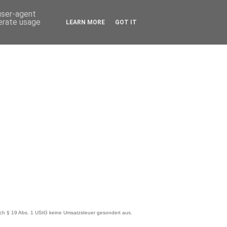
 user-agent
nerate usage
LEARN MORE
GOT IT
ch § 19 Abs. 1 UStG keine Umsatzsteuer gesondert aus.