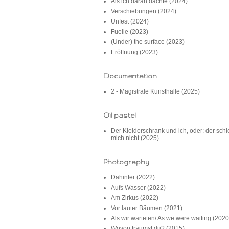
Als ich daran dachte (2024)
Verschiebungen (2024)
Unfest (2024)
Fuelle (2023)
(Under) the surface (2023)
Eröffnung (2023)
Documentation
2 - Magistrale Kunsthalle (2025)
Oil pastel
Der Kleiderschrank und ich, oder: der schi
mich nicht (2025)
Photography
Dahinter (2022)
Aufs Wasser (2022)
Am Zirkus (2022)
Vor lauter Bäumen (2021)
Als wir warteten/ As we were waiting (2020
Wovon träumst du? (2015)