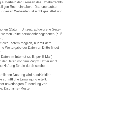
ng außerhalb der Grenzen des Urheberrechts
eiligen Rechteinhabers. Das unerlaubte
uf diesen Webseiten ist nicht gestattet und
ionen (Datum, Uhrzeit, aufgerufene Seite)
Es werden keine personenbezogenenen (z. B.
rt.
 dies, sofern möglich, nur mit dem
ne Weitergabe der Daten an Dritte findet
.
Daten im Internet (z. B. per E-Mail)
der Daten vor dem Zugriff Dritter nicht
e Haftung für die durch solche
rblichen Nutzung wird ausdrücklich
schriftliche Einwilligung erteilt.
ll der unverlangten Zusendung von
le:
Disclaimer-Muster