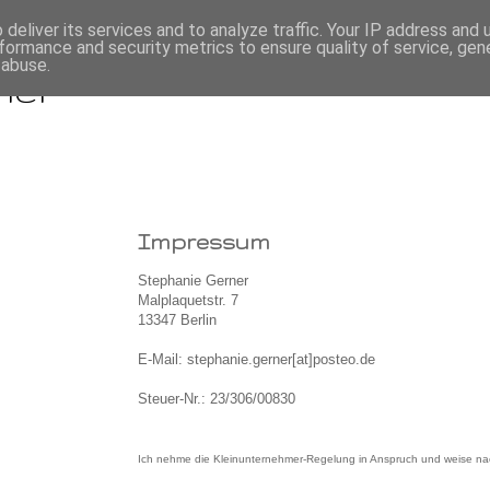
deliver its services and to analyze traffic. Your IP address and
formance and security metrics to ensure quality of service, ge
 abuse.
ner
Impressum
Stephanie Gerner
Malplaquetstr. 7
13347 Berlin
E-Mail: stephanie.gerner[at]posteo.de
Steuer-Nr.: 23/306/00830
Ich nehme die Kleinunternehmer-Regelung in Anspruch und weise na